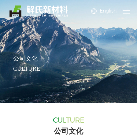
English
新闻
关于
产品
中心
公司新闻
氟苯系
公司简介
氟苯酚
公司文化
氟苯甲
我们
行业动态
中心
列
氟苯胺
企业展示
系列
氟苯甲
EHS体系
醚系列
氟甲苯
News center
公司文化
系列
氟硝基
资质荣誉
酸系列
苯乙酸
系列
三氟甲
About us
Product center
CULTURE
苯系列
氟溴苯
苯甲醛
苯系列
更多系
系列
系列
列
CULTURE
公司文化