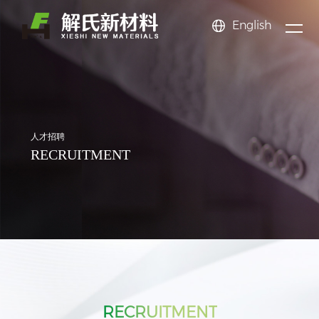
English
新闻
关于
产品
中心
公司新闻
氟苯系
公司简介
氟苯酚
公司文化
氟苯甲
我们
行业动态
中心
列
氟苯胺
企业展示
系列
氟苯甲
EHS体系
醚系列
氟甲苯
News center
系列
氟硝基
资质荣誉
酸系列
苯乙酸
系列
三氟甲
人才招聘
About us
RECRUITMENT
Product center
苯系列
氟溴苯
苯甲醛
苯系列
更多系
系列
系列
列
RECRUITMENT