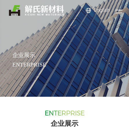
English
新闻
关于
产品
中心
公司新闻
氟苯系
公司简介
氟苯酚
公司文化
氟苯甲
我们
行业动态
中心
列
氟苯胺
企业展示
系列
氟苯甲
EHS体系
醚系列
氟甲苯
News center
企业展示
系列
氟硝基
资质荣誉
酸系列
苯乙酸
系列
三氟甲
About us
Product center
ENTERPRISE
苯系列
氟溴苯
苯甲醛
苯系列
更多系
系列
系列
列
ENTERPRISE
企业展示