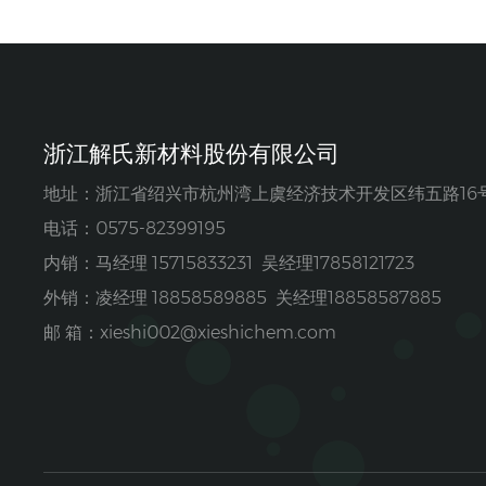
浙江解氏新材料股份有限公司
地址：浙江省绍兴市杭州湾上虞经济技术开发区纬五路16
电话：0575-82399195
内销：马经理 15715833231 吴经理17858121723
外销：凌经理 18858589885 关经理18858587885
邮 箱：
xieshi002@xieshichem.com