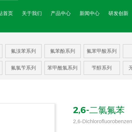
站首页
关于我们
产品中心
新闻中心
研发创新
氟苯系列
公司简介
氟苯酚系列
公司文化
氟苯
公司新闻
氟溴苯系列
氟苯酚系列
氟苯甲酸系列
氟苯胺系列
企业展示
氟苯甲酸系列
EHS体系
氟甲
行业动态
氟氯苄系列
苯甲酰氯系列
苄醇系列
氟硝基苯系列
资质荣誉
苯乙酸
三氟
氟溴苯系列
苯甲醛系列
更多
2,6-二氯氟苯
2,6-Dichlorofluorobenze