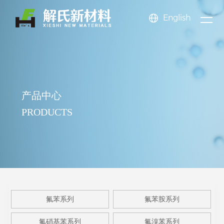
English
新闻
关于
产品
中心
公司新闻
氟苯系
公司简介
氟苯酚
公司文化
氟苯甲
我们
行业动态
中心
列
氟苯胺
企业展示
系列
氟苯甲
EHS体系
醚系列
氟甲苯
News center
产品中心
系列
氟硝基
资质荣誉
酸系列
苯乙酸
系列
三氟甲
About us
Product center
PRODUCTS
苯系列
氟溴苯
苯甲醛
苯系列
更多系
系列
系列
列
氟苯系列
氟苯胺系列
氟硝基苯系列
氟溴苯系列