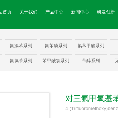
站首页
关于我们
产品中心
新闻中心
研发创新
氟苯系列
公司简介
氟苯酚系列
公司文化
氟苯
公司新闻
氟溴苯系列
氟苯酚系列
氟苯甲酸系列
氟苯胺系列
企业展示
氟苯甲酸系列
EHS体系
氟甲
行业动态
氟氯苄系列
苯甲酰氯系列
苄醇系列
氟硝基苯系列
资质荣誉
苯乙酸
三氟
氟溴苯系列
苯甲醛系列
更多
对三氟甲氧基
4-(Trifluoromethoxy)ben