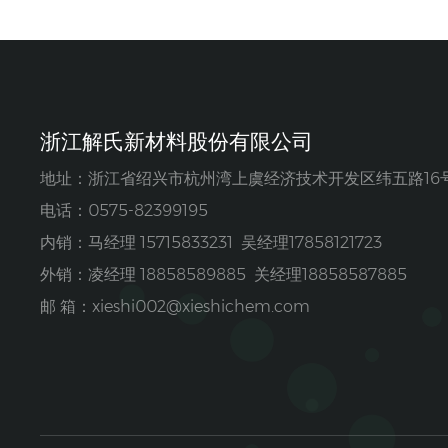
浙江解氏新材料股份有限公司
地址：浙江省绍兴市杭州湾上虞经济技术开发区纬五路16
电话：0575-82399195
内销：马经理 15715833231 吴经理17858121723
外销：凌经理 18858589885 关经理18858587885
邮 箱：
xieshi002@xieshichem.com