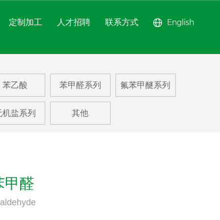
定制加工
人才招聘
联系方式
English
甲醚系列
苯乙酸
苯甲醛系列
氟苯甲醚系列
苯系列
无机盐系列
其他
甲苯系列
系列
苯甲醛
zaldehyde