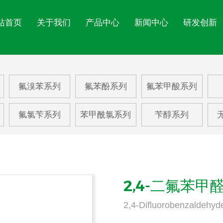
站首页
关于我们
产品中心
新闻中心
研发创新
氟苯系列
公司简介
氟苯酚系列
公司文化
氟苯
公司新闻
氟溴苯系列
氟苯酚系列
氟苯甲酸系列
氟苯胺系列
企业展示
氟苯甲酸系列
EHS体系
氟甲
行业动态
氟氯苄系列
苯甲酰氯系列
苄醇系列
氟硝基苯系列
资质荣誉
苯乙酸
三氟
氟溴苯系列
苯甲醛系列
更多
2,4-二氟苯甲
2,4-Difluorobenzaldehyd