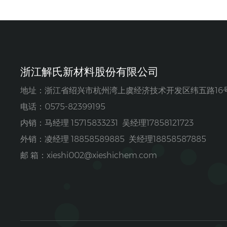
浙江解氏新材料股份有限公司
地址：浙江省绍兴市杭州湾上虞经济技术开发区纬五路16
电话：0575-82399195
内销：马经理 15715833231 吴经理17858121723
外销：凌经理 18858589885 关经理18858587885
邮 箱：
xieshi002@xieshichem.com