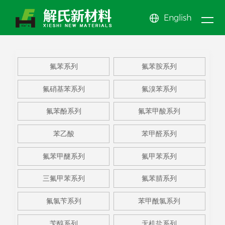
English
新闻
关于
产品
中心
公司新闻
氟苯系
公司简介
氟苯酚
公司文化
氟苯甲
氟苯系列
氟苯胺系列
我们
行业动态
中心
列
氟苯胺
企业展示
系列
氟苯甲
EHS体系
醚系列
氟甲苯
News center
氟硝基苯系列
氟溴苯系列
系列
氟硝基
资质荣誉
酸系列
苯乙酸
系列
三氟甲
About us
Product center
氟苯酚系列
氟苯甲酸系列
苯系列
氟溴苯
苯甲醛
苯系列
更多系
苯乙酸
苯甲醛系列
系列
系列
列
氟苯甲醚系列
氟甲苯系列
三氟甲苯系列
氟苯腈系列
氟氯苄系列
苯甲酰氯系列
苄醇系列
无机盐系列