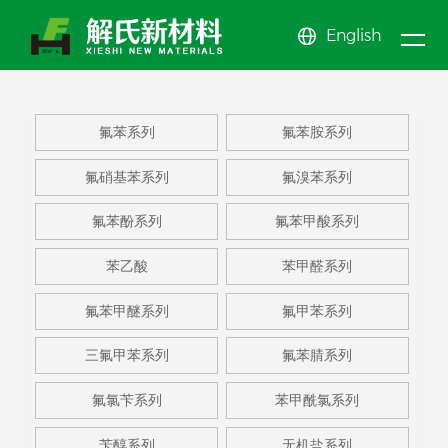
English
新闻
关于
产品
中心
公司新闻
氟苯系
公司简介
氟苯酚
公司文化
氟苯甲
氟苯系列
氟苯胺系列
我们
行业动态
中心
列
氟苯胺
企业展示
系列
氟苯甲
EHS体系
醚系列
氟甲苯
News center
氟硝基苯系列
氟溴苯系列
系列
氟硝基
资质荣誉
酸系列
苯乙酸
系列
三氟甲
About us
Product center
氟苯酚系列
氟苯甲酸系列
苯系列
氟溴苯
苯甲醛
苯系列
更多系
苯乙酸
苯甲醛系列
系列
系列
列
氟苯甲醚系列
氟甲苯系列
三氟甲苯系列
氟苯腈系列
氟氯苄系列
苯甲酰氯系列
苄醇系列
无机盐系列