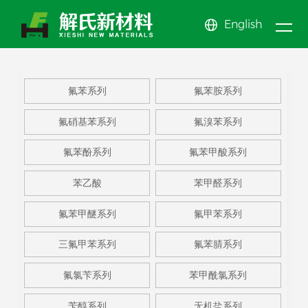
English
新闻
关于
产品
中心
公司新闻
氟苯系
公司简介
氟苯酚
公司文化
氟苯甲
氟苯系列
氟苯胺系列
我们
行业动态
中心
列
氟苯胺
企业展示
系列
氟苯甲
EHS体系
醚系列
氟甲苯
News center
氟硝基苯系列
氟溴苯系列
系列
氟硝基
资质荣誉
酸系列
苯乙酸
系列
三氟甲
About us
Product center
氟苯酚系列
氟苯甲酸系列
苯系列
氟溴苯
苯甲醛
苯系列
更多系
苯乙酸
苯甲醛系列
系列
系列
列
氟苯甲醚系列
氟甲苯系列
三氟甲苯系列
氟苯腈系列
氟氯苄系列
苯甲酰氯系列
苄醇系列
无机盐系列