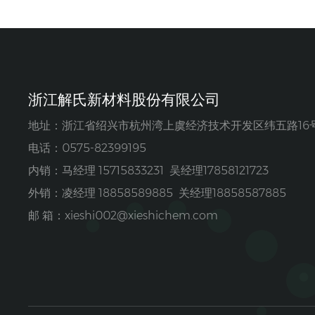
浙江解氏新材料股份有限公司
地址：浙江省绍兴市杭州湾上虞经济技术开发区纬五路16
电话：0575-82399195
内销：马经理 15715833231 吴经理17858121723
外销：凌经理 18858589885 关经理18858587885
邮 箱：
xieshi002@xieshichem.com