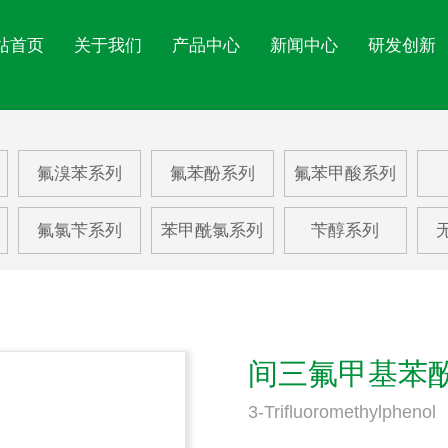
站首页
关于我们
产品中心
新闻中心
研发创新
氟苯系列
公司简介
氟苯酚系列
公司文化
氟苯
公司新闻
氟溴苯系列
氟苯酚系列
氟苯甲酸系列
氟苯胺系列
企业展示
氟苯甲酸系列
EHS体系
氟甲
行业动态
氟氯苄系列
苯甲酰氯系列
苄醇系列
氟硝基苯系列
资质荣誉
苯乙酸
三氟
氟溴苯系列
苯甲醛系列
更多
间三氟甲基苯
3-Trifluoromethylphenol