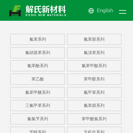
English
新闻
关于
产品
中心
公司新闻
氟苯系
公司简介
氟苯酚
公司文化
氟苯甲
氟苯系列
氟苯胺系列
我们
行业动态
中心
列
氟苯胺
企业展示
系列
氟苯甲
EHS体系
醚系列
氟甲苯
News center
氟硝基苯系列
氟溴苯系列
系列
氟硝基
资质荣誉
酸系列
苯乙酸
系列
三氟甲
About us
Product center
氟苯酚系列
氟苯甲酸系列
苯系列
氟溴苯
苯甲醛
苯系列
更多系
苯乙酸
苯甲醛系列
系列
系列
列
氟苯甲醚系列
氟甲苯系列
三氟甲苯系列
氟苯腈系列
氟氯苄系列
苯甲酰氯系列
苄醇系列
无机盐系列