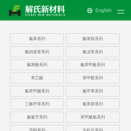
English
新闻
关于
产品
中心
公司新闻
氟苯系
公司简介
氟苯酚
公司文化
氟苯甲
氟苯系列
氟苯胺系列
我们
行业动态
中心
列
氟苯胺
企业展示
系列
氟苯甲
EHS体系
醚系列
氟甲苯
News center
氟硝基苯系列
氟溴苯系列
系列
氟硝基
资质荣誉
酸系列
苯乙酸
系列
三氟甲
About us
Product center
氟苯酚系列
氟苯甲酸系列
苯系列
氟溴苯
苯甲醛
苯系列
更多系
苯乙酸
苯甲醛系列
系列
系列
列
氟苯甲醚系列
氟甲苯系列
三氟甲苯系列
氟苯腈系列
氟氯苄系列
苯甲酰氯系列
苄醇系列
无机盐系列