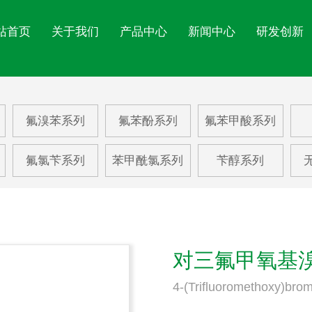
站首页
关于我们
产品中心
新闻中心
研发创新
氟苯系列
公司简介
氟苯酚系列
公司文化
氟苯
公司新闻
氟溴苯系列
氟苯酚系列
氟苯甲酸系列
氟苯胺系列
企业展示
氟苯甲酸系列
EHS体系
氟甲
行业动态
氟氯苄系列
苯甲酰氯系列
苄醇系列
氟硝基苯系列
资质荣誉
苯乙酸
三氟
氟溴苯系列
苯甲醛系列
更多
对三氟甲氧基
4-(Trifluoromethoxy)br