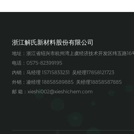
浙江解氏新材料股份有限公司
地址：浙江省绍兴市杭州湾上虞经济技术开发区纬五路16
电话：0575-82399195
内销：马经理 15715833231 吴经理17858121723
外销：凌经理 18858589885 关经理18858587885
邮 箱：
xieshi002@xieshichem.com