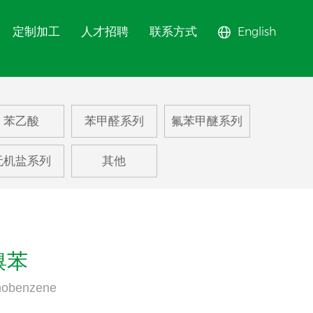
定制加工
人才招聘
联系方式
English
甲醚系列
苯乙酸
苯甲醛系列
氟苯甲醚系列
苯系列
无机盐系列
其他
甲苯系列
系列
溴苯
omobenzene