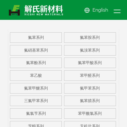
English
新闻
关于
产品
中心
公司新闻
氟苯系
公司简介
氟苯酚
公司文化
氟苯甲
氟苯系列
氟苯胺系列
我们
行业动态
中心
列
氟苯胺
企业展示
系列
氟苯甲
EHS体系
醚系列
氟甲苯
News center
氟硝基苯系列
氟溴苯系列
系列
氟硝基
资质荣誉
酸系列
苯乙酸
系列
三氟甲
About us
Product center
氟苯酚系列
氟苯甲酸系列
苯系列
氟溴苯
苯甲醛
苯系列
更多系
苯乙酸
苯甲醛系列
系列
系列
列
氟苯甲醚系列
氟甲苯系列
三氟甲苯系列
氟苯腈系列
氟氯苄系列
苯甲酰氯系列
苄醇系列
无机盐系列