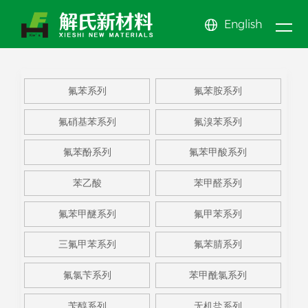
English
新闻
关于
产品
中心
公司新闻
氟苯系
公司简介
氟苯酚
公司文化
氟苯甲
氟苯系列
氟苯胺系列
我们
行业动态
中心
列
氟苯胺
企业展示
系列
氟苯甲
EHS体系
醚系列
氟甲苯
News center
氟硝基苯系列
氟溴苯系列
系列
氟硝基
资质荣誉
酸系列
苯乙酸
系列
三氟甲
About us
Product center
氟苯酚系列
氟苯甲酸系列
苯系列
氟溴苯
苯甲醛
苯系列
更多系
苯乙酸
苯甲醛系列
系列
系列
列
氟苯甲醚系列
氟甲苯系列
三氟甲苯系列
氟苯腈系列
氟氯苄系列
苯甲酰氯系列
苄醇系列
无机盐系列