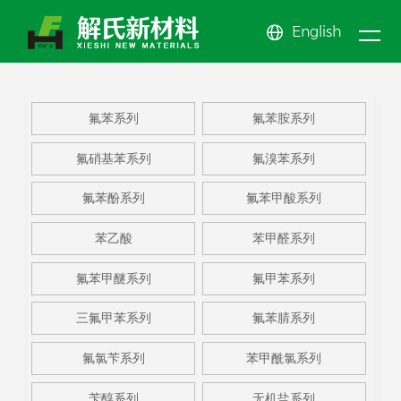
English
新闻
关于
产品
中心
公司新闻
氟苯系
公司简介
氟苯酚
公司文化
氟苯甲
氟苯系列
氟苯胺系列
我们
行业动态
中心
列
氟苯胺
企业展示
系列
氟苯甲
EHS体系
醚系列
氟甲苯
News center
氟硝基苯系列
氟溴苯系列
系列
氟硝基
资质荣誉
酸系列
苯乙酸
系列
三氟甲
About us
Product center
氟苯酚系列
氟苯甲酸系列
苯系列
氟溴苯
苯甲醛
苯系列
更多系
苯乙酸
苯甲醛系列
系列
系列
列
氟苯甲醚系列
氟甲苯系列
三氟甲苯系列
氟苯腈系列
氟氯苄系列
苯甲酰氯系列
苄醇系列
无机盐系列