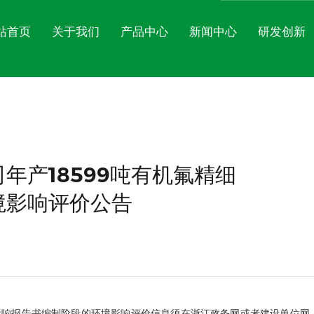
站首页
关于我们
产品中心
新闻中心
研发创新
氟苯系列
公司简介
氟苯酚系列
公司文化
氟苯
公司新闻
氟苯胺系列
企业展示
氟苯甲酸系列
EHS体系
氟甲
行业动态
年产18599吨有机氟精细
氟硝基苯系列
资质荣誉
苯乙酸
三氟
氟溴苯系列
苯甲醛系列
更多
境影响评价公告
影响报告书编制阶段的环境影响评价信息须在浙江政务网或者建设单位网