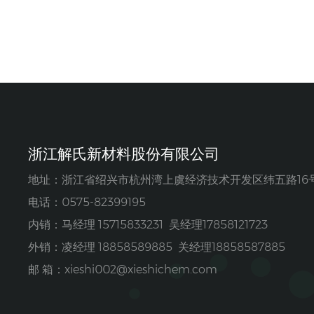
浙江解氏新材料股份有限公司
地址：浙江省绍兴市杭州湾上虞经济技术开发区纬五路16
电话：0575-82399195
内销：马经理 15715833231 吴经理17858121723
外销：凌经理 18858589885 关经理18858587885
邮 箱：
xieshi002@xieshichem.com